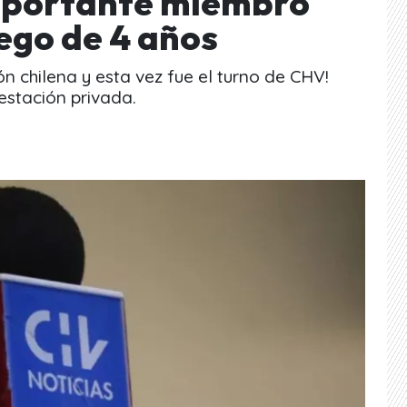
Importante miembro
uego de 4 años
ón chilena y esta vez fue el turno de CHV!
estación privada.