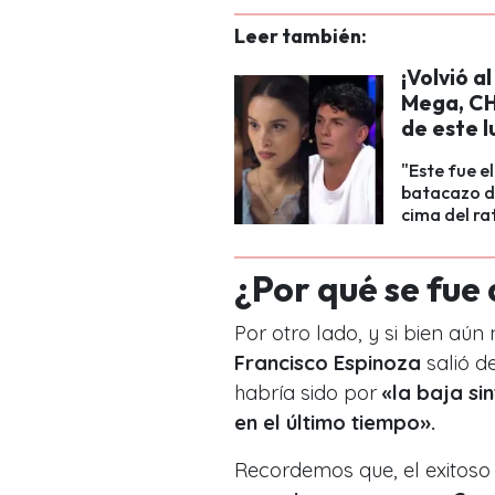
Leer también:
¡Volvió a
Mega, CHV
de este 
"Este fue e
batacazo de
cima del ra
¿Por qué se fue 
Por otro lado, y si bien aú
Francisco Espinoza
salió d
habría sido por
«la baja si
en el último tiempo».
Recordemos que, el exitoso 