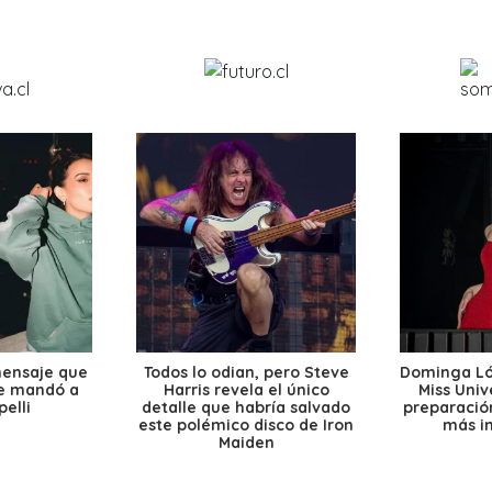
mensaje que
Todos lo odian, pero Steve
Dominga Lóp
le mandó a
Harris revela el único
Miss Univ
elli
detalle que habría salvado
preparación
este polémico disco de Iron
más i
Maiden