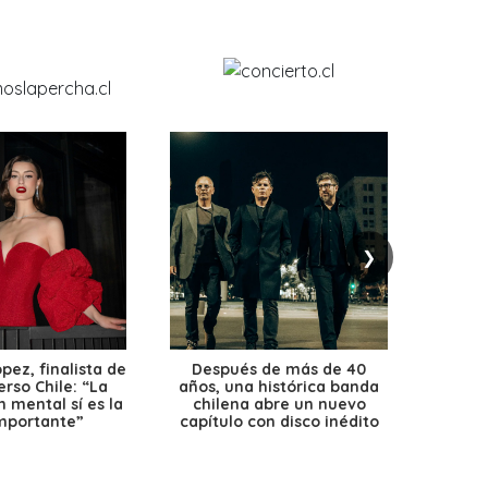
❯
ez, finalista de
Después de más de 40
Ante 
erso Chile: “La
años, una histórica banda
petr
 mental sí es la
chilena abre un nuevo
precio
mportante”
capítulo con disco inédito