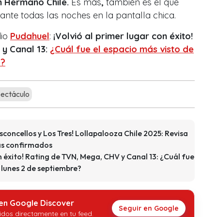
n Hermano Chile.
Es más
,
también es el que
rante todas las noches en la pantalla chica.
dio
Pudahuel
:
¡Volvió al primer lugar con éxito!
y Canal 13:
¿Cuál fue el espacio más visto de
e?
ectáculo
concellos y Los Tres! Lollapalooza Chile 2025: Revisa
tas confirmados
on éxito! Rating de TVN, Mega, CHV y Canal 13: ¿Cuál fue
e lunes 2 de septiembre?
 en Google Discover
Seguir en Google
idos directamente en tu feed.