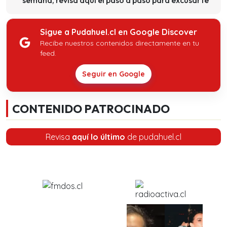
semana, revisa aquí el paso a paso para excusarte
Sigue a Pudahuel.cl en Google Discover
Recibe nuestros contenidos directamente en tu
feed.
Seguir en Google
CONTENIDO PATROCINADO
Revisa
aquí lo último
de pudahuel.cl