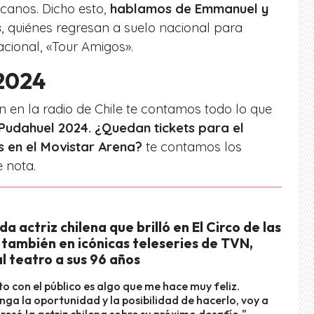
anos. Dicho esto,
hablamos de Emmanuel y
s
, quiénes regresan a suelo nacional para
acional, «Tour Amigos».
2024
n en la radio de Chile te contamos todo lo que
Pudahuel 2024. ¿Quedan tickets para el
s en el Movistar Arena?
te contamos los
e nota.
a actriz chilena que brilló en El Circo de las
 también en icónicas teleseries de TVN,
l teatro a sus 96 años
to con el público es algo que me hace muy feliz.
nga la oportunidad y la posibilidad de hacerlo, voy a
presó la actriz chilena sobre su próximo desafío."