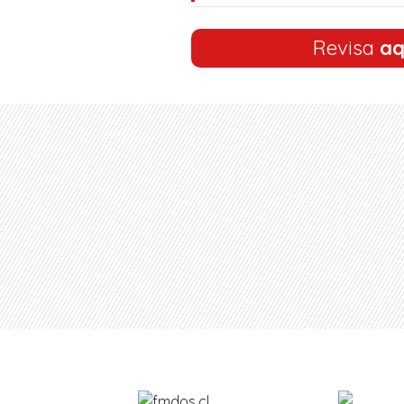
Revisa
aq