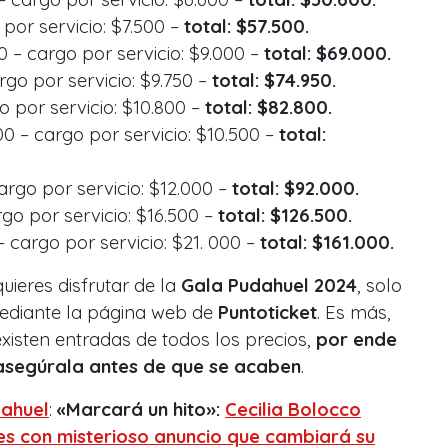
por servicio: $7.500 –
total: $57.500.
0 – cargo por servicio: $9.000 –
total: $69.000.
go por servicio: $9.750 –
total: $74.950.
o por servicio: $10.800 –
total: $82.800.
0 – cargo por servicio: $10.500 –
total:
rgo por servicio: $12.000 –
total: $92.000.
go por servicio: $16.500 –
total: $126.500.
– cargo por servicio: $21. 000 –
total: $161.000.
quieres disfrutar de la
Gala Pudahuel 2024
, solo
mediante la página web de
Puntoticket
. Es más,
xisten entradas de todos los precios,
por ende
y asegúrala antes de que se acaben
.
ahuel
:
«Marcará un hito»:
Cecilia Bolocco
es con misterioso anuncio que cambiará su