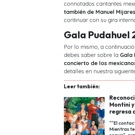
connotados cantantes mexic
también de Manuel Mijare
continuar con su gira intern
Gala Pudahuel 
Por lo mismo, a continuació
debes saber sobre la
Gala 
concierto de los mexicano
detalles en nuestra siguient
Leer también:
Reconocid
Montini y
regresa a
""El contac
Mientras te
seguir", ex