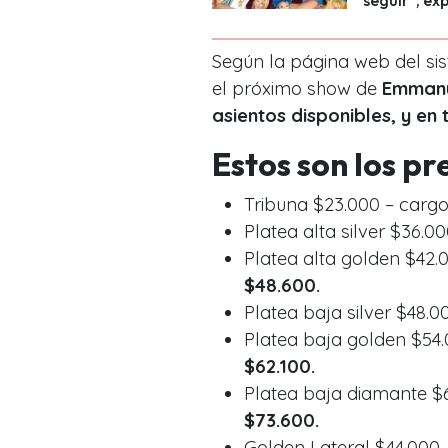
Según la página web del si
el próximo show de
Emmanu
asientos disponibles, y en 
Estos son los pr
Tribuna $23.000 – cargo
Platea alta silver $36.0
Platea alta golden $42.0
$48.600.
Platea baja silver $48.0
Platea baja golden $54.
$62.100.
Platea baja diamante $6
$73.600.
Golden Lateral $44.000 