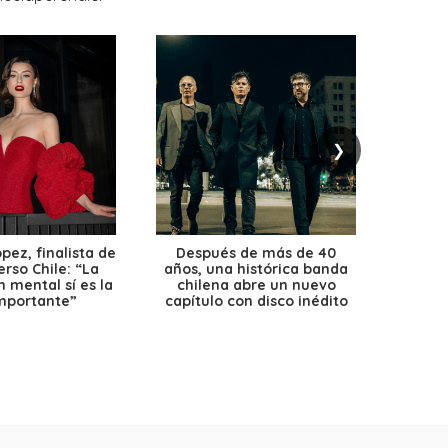
❯
ez, finalista de
Después de más de 40
Ante 
erso Chile: “La
años, una histórica banda
petr
 mental sí es la
chilena abre un nuevo
precio
mportante”
capítulo con disco inédito