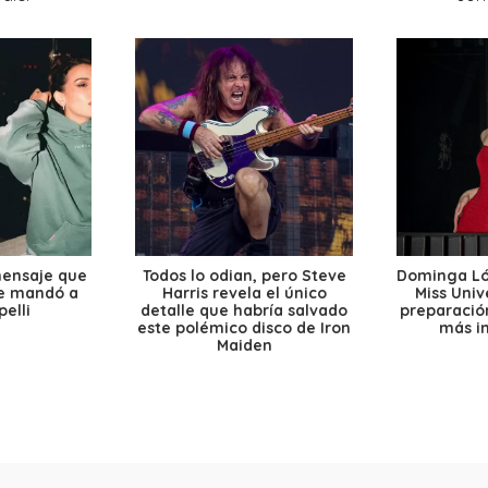
mensaje que
Todos lo odian, pero Steve
Dominga Lóp
le mandó a
Harris revela el único
Miss Univ
elli
detalle que habría salvado
preparación
este polémico disco de Iron
más i
Maiden