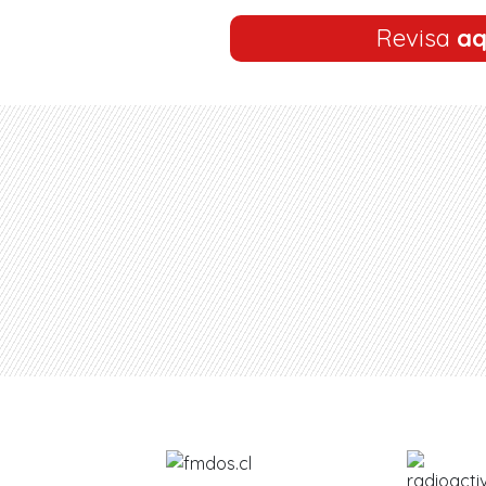
Revisa
aq