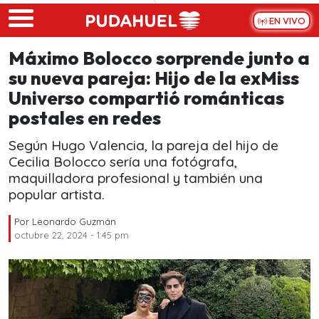
Skip to main content
EN VIVO
Máximo Bolocco sorprende junto a
su nueva pareja: Hijo de la exMiss
Universo compartió románticas
postales en redes
Según Hugo Valencia, la pareja del hijo de
Cecilia Bolocco sería una fotógrafa,
maquilladora profesional y también una
popular artista.
Por
Leonardo Guzmán
octubre 22, 2024 - 1:45 pm