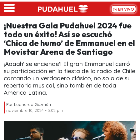
Skip to main content
EN VIVO
¡Nuestra Gala Pudahuel 2024 fue
todo un éxito! Así se escuchó
‘Chica de humo’ de Emmanuel en el
Movistar Arena de Santiago
¡Aaaah' se enciende'! El gran Emmanuel cerró
su participación en la fiesta de la radio de Chile
cantando un verdadero clásico, no solo de su
repertorio musical, sino también de toda
América Latina.
Por
Leonardo Guzmán
noviembre 10, 2024 - 5:02 pm