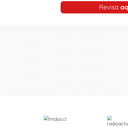
Revisa
aq