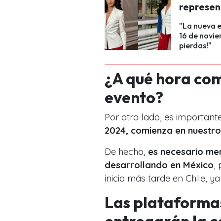
represen
"La nueva e
16 de noviem
pierdas!"
¿A qué hora com
evento?
Por otro lado, es important
2024, comienza en nuestro
De hecho,
es necesario men
desarrollando en México
,
inicia más tarde en Chile, ya
Las plataformas
entregarán la 