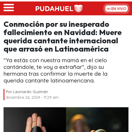
Skip to main content
EN VIVO
Conmoción por su inesperado
fallecimiento en Navidad: Muere
querida cantante internacional
que arrasó en Latinoamérica
"Ya estás con nuestra mamá en el cielo
cantándole, te voy a extrañar", dijo su
hermana tras confirmar la muerte de la
querida cantante latinoamericana.
Por
Leonardo Guzmán
diciembre 26, 2024 - 11:29 am