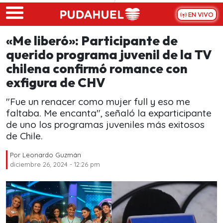
Skip to main content
EN VIVO
«Me liberó»: Participante de
querido programa juvenil de la TV
chilena confirmó romance con
exfigura de CHV
"Fue un renacer como mujer full y eso me
faltaba. Me encanta", señaló la exparticipante
de uno los programas juveniles más exitosos
de Chile.
Por
Leonardo Guzmán
diciembre 26, 2024 - 12:26 pm