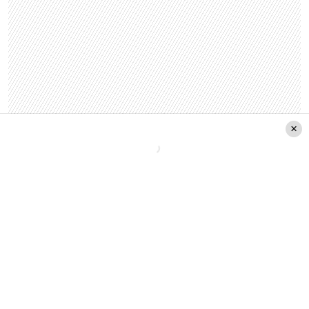
Programación día por día de la
nueva edición del evento
Jueves 17 de enero
Diego Torres.