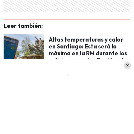
Leer también:
Altas temperaturas y calor
en Santiago: Esta será la
máxima en la RM durante los
próximos martes 3, miércoles
4 y jueves 5 de diciembre
¿Cuándo se realizarán los demás
sorteos millonarios de la Polla de la
Beneficencia?
En cuanto a las fechas donde se realizarán los
demás sorteos millonarios,
la Polla de la