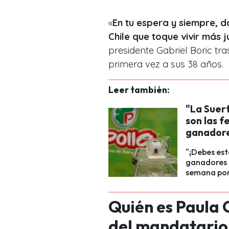
«
En tu espera y siempre, 
Chile que toque vivir más 
presidente Gabriel Boric tr
primera vez a sus 38 años.
Leer también:
"La Suert
son las f
ganador
"¡Debes est
ganadores 
semana por
Quién es Paula 
del mandatario