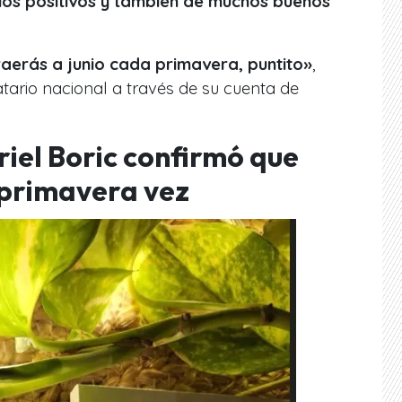
os positivos y también de muchos buenos
raerás a junio cada primavera, puntito»
,
ario nacional a través de su cuenta de
iel Boric confirmó que
 primavera vez