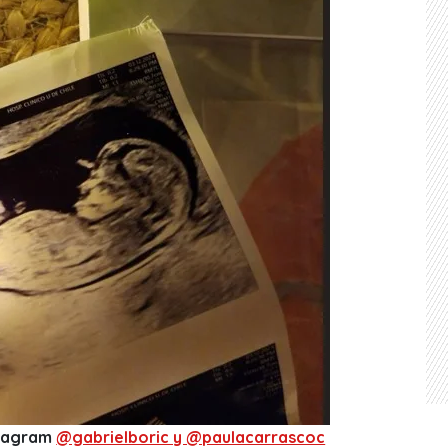
nstagram
@gabrielboric y @paulacarrascoc