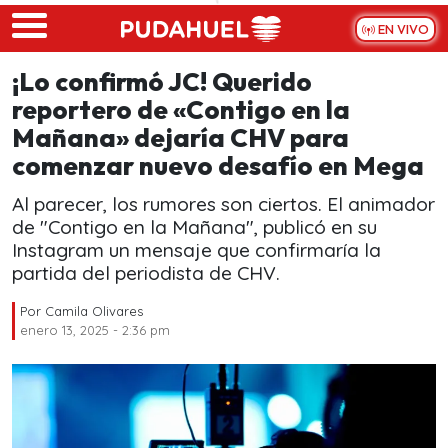
Skip to main content
EN VIVO
¡Lo confirmó JC! Querido
reportero de «Contigo en la
Mañana» dejaría CHV para
comenzar nuevo desafío en Mega
Al parecer, los rumores son ciertos. El animador
de "Contigo en la Mañana", publicó en su
Instagram un mensaje que confirmaría la
partida del periodista de CHV.
Por
Camila Olivares
enero 13, 2025 - 2:36 pm