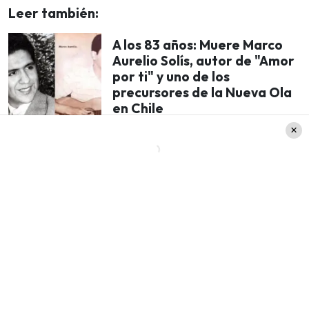
Leer también:
A los 83 años: Muere Marco
Aurelio Solís, autor de "Amor
por ti" y uno de los
precursores de la Nueva Ola
en Chile
Continuó aludiendo a Monserrat Álvarez, que
como es sabido se fue TVN y fue aquí donde
mencionó al notero estrella de CHV: «Hermoso
además
compartir con la @la_monsealvarez
@lucho_ugalde que parten a nuevos desafíos…
la TV es así! Por un 2025 lleno de alegrías y
satisfacciones. Gracias equipo
«, finalizó el
rostro del matinal de CHV.