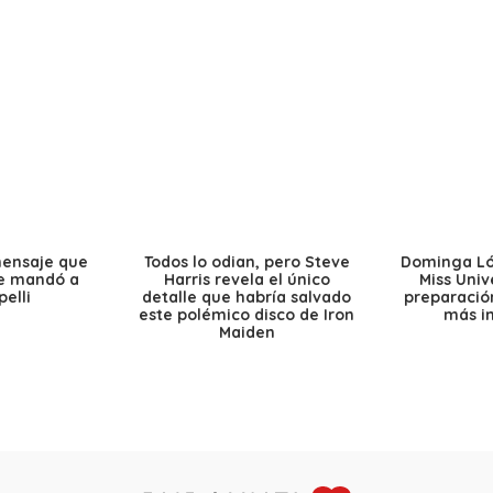
mensaje que
Todos lo odian, pero Steve
Dominga Lóp
le mandó a
Harris revela el único
Miss Univ
elli
detalle que habría salvado
preparación
este polémico disco de Iron
más i
Maiden