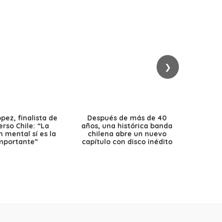
❯
ez, finalista de
Después de más de 40
Ante 
erso Chile: “La
años, una histórica banda
petr
 mental sí es la
chilena abre un nuevo
precio
mportante”
capítulo con disco inédito