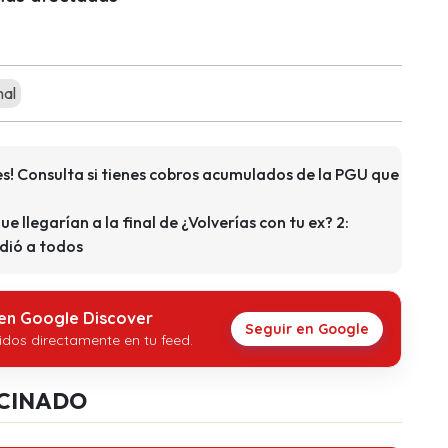
mal
s! Consulta si tienes cobros acumulados de la PGU que
que llegarían a la final de ¿Volverías con tu ex? 2:
dió a todos
 en Google Discover
Seguir en Google
idos directamente en tu feed.
CINADO