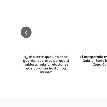
❮
'Qué suerte que uno sabe
El inesperado 
guardar secretos porque si
Gabriel Boric 
hablara, habría relaciones
Cony Cap
que durarían hasta hoy
mismo'