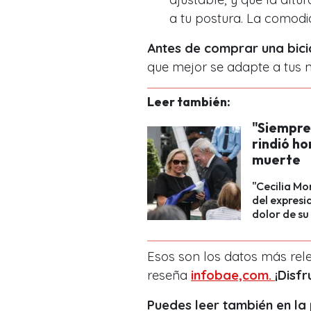
a tu postura. La comodid
Antes de comprar una bici
que mejor se adapte a tus n
Leer también:
"Siempre 
rindió ho
muerte
"Cecilia Mo
del expresi
dolor de su
Esos son los datos más rel
reseña
infobae,com.
¡Disf
Puedes leer también en l