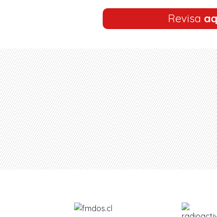
Revisa
aq