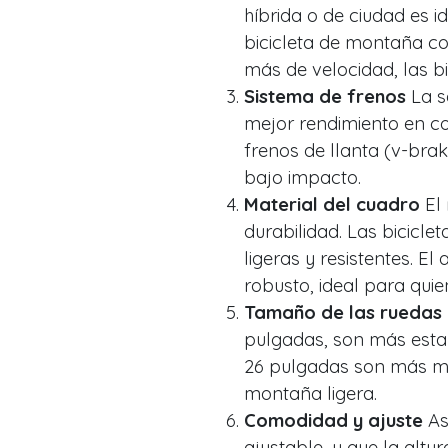
híbrida o de ciudad es 
bicicleta de montaña co
más de velocidad, las bi
Sistema de frenos
La s
mejor rendimiento en co
frenos de llanta (v-bra
bajo impacto.
Material del cuadro
El 
durabilidad. Las bicicl
ligeras y resistentes. 
robusto, ideal para quie
Tamaño de las ruedas
pulgadas, son más estab
26 pulgadas son más ma
montaña ligera.
Comodidad y ajuste
As
ajustable, y que la altu