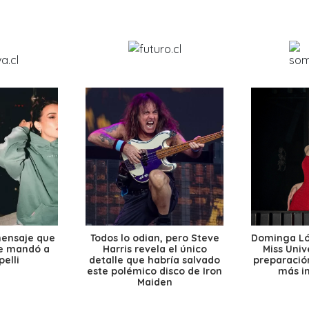
mensaje que
Todos lo odian, pero Steve
Dominga Lóp
le mandó a
Harris revela el único
Miss Univ
elli
detalle que habría salvado
preparación
este polémico disco de Iron
más i
Maiden