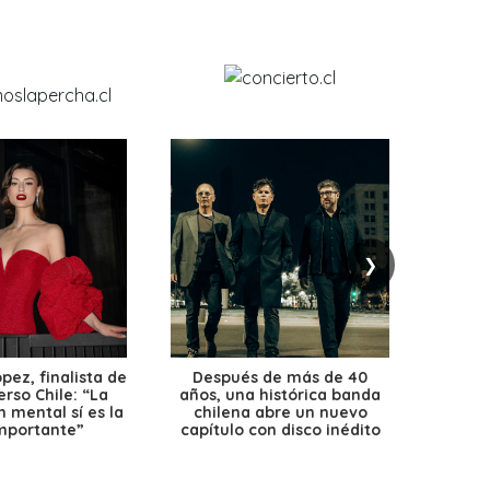
❯
ez, finalista de
Después de más de 40
Ante 
erso Chile: “La
años, una histórica banda
petr
 mental sí es la
chilena abre un nuevo
precio
mportante”
capítulo con disco inédito