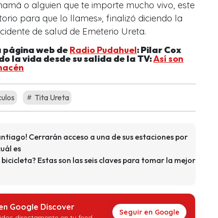
mamá o alguien que te importe mucho vivo, este
rio para que lo llames», finalizó diciendo la
cidente de salud de Emeterio Ureta.
a página web de
Radio Pudahuel
: Pilar Cox
o la vida desde su salida de la TV:
Así son
lmacén
ulos
Tita Ureta
antiago! Cerrarán acceso a una de sus estaciones por
uál es
bicicleta? Estas son las seis claves para tomar la mejor
 en Google Discover
Seguir en Google
idos directamente en tu feed.