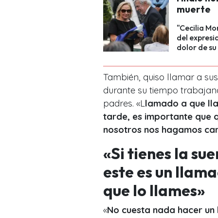
muerte
"Cecilia Mo
del expresi
dolor de su
También, quiso llamar a su
durante su tiempo trabaja
padres. «L
lamado a que ll
tarde, es importante que 
nosotros nos hagamos car
«Si tienes la su
este es un llam
que lo llames»
«
No cuesta nada hacer un 