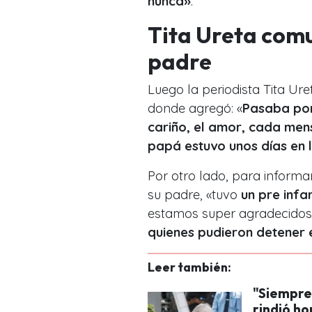
nunca»
.
Tita Ureta comun
padre
Luego la periodista Tita Ure
donde agregó: «
Pasaba por
cariño, el amor, cada mens
papá estuvo unos días en la
Por otro lado, para informar
su padre,
«tuvo
un pre infar
estamos super agradecidos 
quienes pudieron detener 
Leer también:
"Siempre 
rindió ho