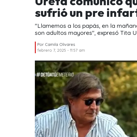
Ureta comunicó qu
sufrió un pre infar
"Llamemos a los papás, en la mañana,
son adultos mayores", expresó Tita U
Por
Camila Olivares
febrero 7, 2025 - 11:57 am