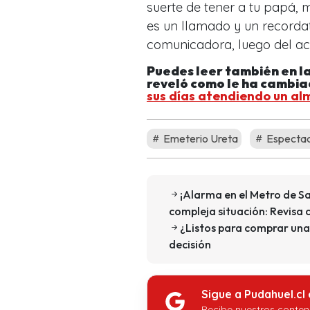
suerte de tener a tu papá, 
es un llamado y un recordato
comunicadora, luego del ac
Puedes leer también en l
reveló como le ha cambiad
sus días atendiendo un a
Emeterio Ureta
Espectac
¡Alarma en el Metro de S
compleja situación: Revisa c
¿Listos para comprar una 
decisión
Sigue a Pudahuel.cl
Recibe nuestros conten