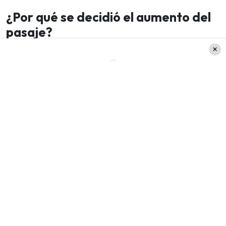
¿Por qué se decidió el aumento del
pasaje?
De acuerdo con el comunicado de prensa
publicado en la web del
Panel de Expertos
, el
alza responde a los
elevados costos operativos
del sistema de transporte.
De igual manera
,
el
incremento en el precio del
dólar
, el
diésel
y los
costos laborales
en el último semestre también
influyeron en la decisión.