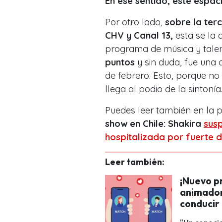
En ese sentido, este espa
Por otro lado,
sobre la ter
CHV y Canal 13,
esta se la 
programa de música y tale
puntos
y sin duda, fue una 
de febrero. Esto, porque no
llega al podio de la sintonía
Puedes leer también en la
show en Chile: Shakira
susp
hospitalizada por fuerte 
Leer también:
¡Nuevo p
animador
conducir 