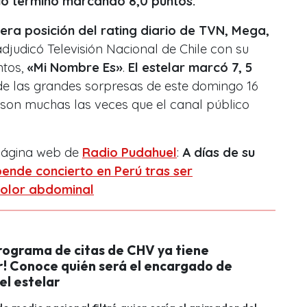
cio terminó marcando 8,0 puntos.
cera posición del rating diario de TVN, Mega,
adjudicó Televisión Nacional de Chile con su
ntos,
«Mi Nombre Es»
.
El estelar marcó 7, 5
de las grandes sorpresas de este domingo 16
 son muchas las veces que el canal público
.
 página web de
Radio Pudahuel
:
A días de su
ende concierto en Perú tras ser
dolor abdominal
rograma de citas de CHV ya tiene
! Conoce quién será el encargado de
el estelar