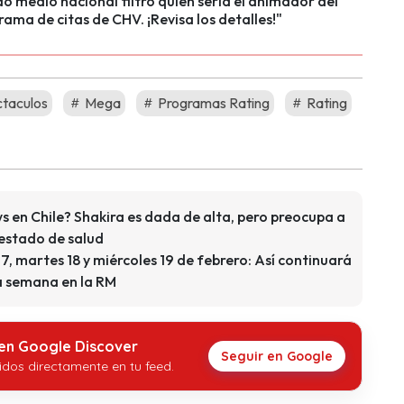
o medio nacional filtró quien sería el animador del
ama de citas de CHV. ¡Revisa los detalles!"
taculos
Mega
Programas Rating
Rating
 en Chile? Shakira es dada de alta, pero preocupa a
 estado de salud
7, martes 18 y miércoles 19 de febrero: Así continuará
ra semana en la RM
 en Google Discover
Seguir en Google
idos directamente en tu feed.