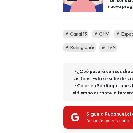
"Un conocid
nuevo progr
Canal 13
CHV
Espec
Rating Chile
TVN
¿Qué pasará con sus shows
sus fans: Esto se sabe de su
Calor en Santiago, lunes 1
el tiempo durante la terce
Sigue a Pudahuel.cl
Recibe nuestros conten