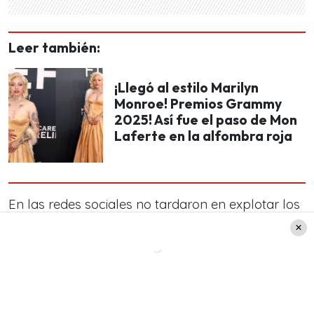
Leer también:
¡Llegó al estilo Marilyn
Monroe! Premios Grammy
2025! Así fue el paso de Mon
Laferte en la alfombra roja
En las redes sociales no tardaron en explotar los
usuarios de redes como X (antes Twitter) quienes
criticaron a Trevor Noah por considerar que el
comentario fue de mal gusto
, según consignó
meganoticias.cl.
«Este premio es para todos mis