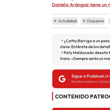
Daniela Aránguiz tiene un
Actualidad
Chayanne
¿Cathy Barriga a un paso
clave: Entérate de los detal
Paty Maldonado desata fu
trans: «Siempre serás un m
Sigue a Pudahuel.cl
Recibe nuestros conten
CONTENIDO PATRO