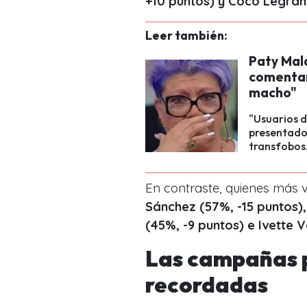
+10 puntos) y Coco Legran
Leer también:
Paty Mal
comentari
macho"
"Usuarios d
presentado
transfobos
En contraste, quienes más 
Sánchez (57%, -15 puntos),
(45%, -9 puntos) e Ivette 
Las campañas p
recordadas