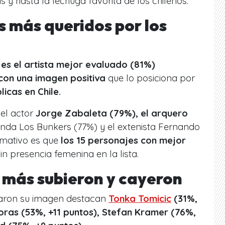
 y hasta la lechuga favorita de los chilenos.
os más queridos por los
es el artista mejor evaluado (81%)
con una imagen positiva
que lo posiciona por
licas en Chile.
 el actor
Jorge Zabaleta (79%), el arquero
anda Los Bunkers (77%) y el extenista Fernando
amativo es que
los 15 personajes con mejor
sin presencia femenina en la lista.
e más subieron y cayeron
raron su imagen destacan
Tonka Tomicic
(31%,
oras (53%, +11 puntos), Stefan Kramer (76%,