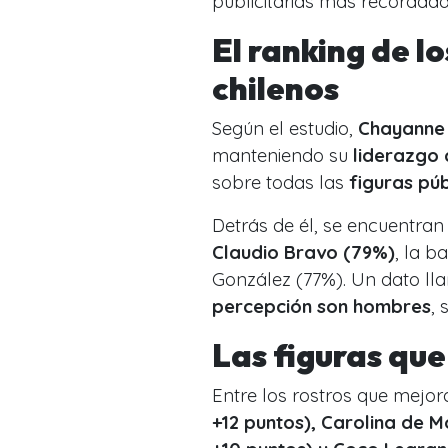
publicitarias más recordadas
El ranking de l
chilenos
Según el estudio,
Chayanne 
manteniendo su
liderazgo 
sobre todas las
figuras púb
Detrás de él, se encuentran
Claudio Bravo (79%)
, la b
González (77%). Un dato ll
percepción son hombres
, 
Las figuras qu
Entre los rostros que mejo
+12 puntos), Carolina de M