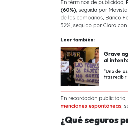
En términos de publicidad,
(60%)
, seguida por Movista
de las campañas, Banco Fal
52%, seguido por Claro con
Leer también:
Grave ag
al intent
"Uno de los
tras recibi
En recordación publicitaria,
menciones espontáneas
, 
¿Qué seguros pr