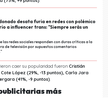
d (75%, +9 puntos)
.
donado desata furia en redes con polémico
o a influencer trans: "Siempre serás un
e las redes sociales responden con duras críticas a la
ra de televisión por supuestos comentarios
."
vieron caer su popularidad fueron
Cristián
 Cote López (29%, -13 puntos), Carla Jara
Vergara (41%, -9 puntos)
.
ublicitarias más