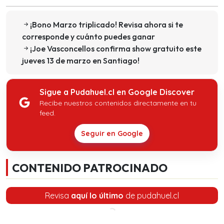
¡Bono Marzo triplicado! Revisa ahora si te
corresponde y cuánto puedes ganar
¡Joe Vasconcellos confirma show gratuito este
jueves 13 de marzo en Santiago!
Sigue a Pudahuel.cl en Google Discover
Recibe nuestros contenidos directamente en tu
feed.
Seguir en Google
CONTENIDO PATROCINADO
Revisa
aquí lo último
de pudahuel.cl