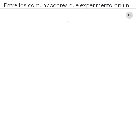
Entre los comunicadores que experimentaron un
crecimiento más significativo en su evaluación
destacan
Catalina Edwards (+17 puntos,
alcanzando un 78%) , José Luis Repenning (+12
puntos, con un 83%), Humberto Sichel (+10
puntos, con un 68%) y Gonzalo Ramírez (+10
puntos, con el 78%)
.