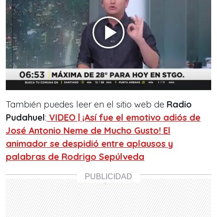
También puedes leer en el sitio web de
Radio
Pudahuel
:
VIDEO | ¡Así fue el emotivo adiós de
José Antonio Neme de Mucho Gusto! El
animador se despidió entre aplausos y
palabras de Rodrigo Sepúlveda