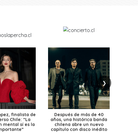
❯
ez, finalista de
Después de más de 40
Ante 
erso Chile: “La
años, una histórica banda
petr
 mental sí es la
chilena abre un nuevo
precio
mportante”
capítulo con disco inédito