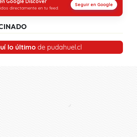
 en Google Discover
Seguir en Google
idos directamente en tu feed.
CINADO
uí lo último
de pudahuel.cl