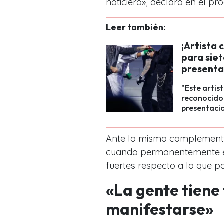
noticiero», declaró en el pr
Leer también:
¡Artista 
para siet
presenta
"Este artis
reconocidos
presentaci
Ante lo mismo complementó
cuando permanentemente es
fuertes respecto a lo que p
«La gente tiene
manifestarse»