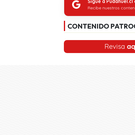
Sigue a Pudahuel.cl
Recibe nuestros conten
CONTENIDO PATRO
Revisa
aq