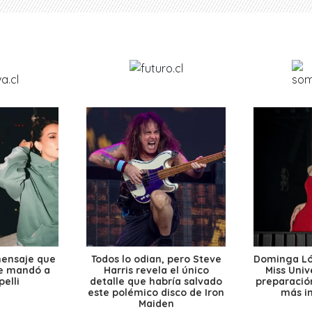
mensaje que
Todos lo odian, pero Steve
Dominga Lóp
le mandó a
Harris revela el único
Miss Univ
elli
detalle que habría salvado
preparación
este polémico disco de Iron
más i
Maiden