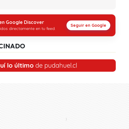
 en Google Discover
Seguir en Google
idos directamente en tu feed.
CINADO
uí lo último
de pudahuel.cl