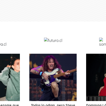
mensaje que
Todos lo odian, pero Steve
Dominga Lóp