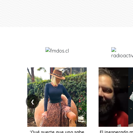
❮
'Qué suerte que uno sabe
El inesperado 