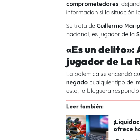
comprometedores
, dejand
información si la situación l
Se trata de
Guillermo Mari
nacional, es jugador de la
S
«Es un delito»:
jugador de La 
La polémica se encendió c
negado
cualquier tipo de in
esto, la bloguera respondi
Leer también:
¡Liquidac
ofrece h