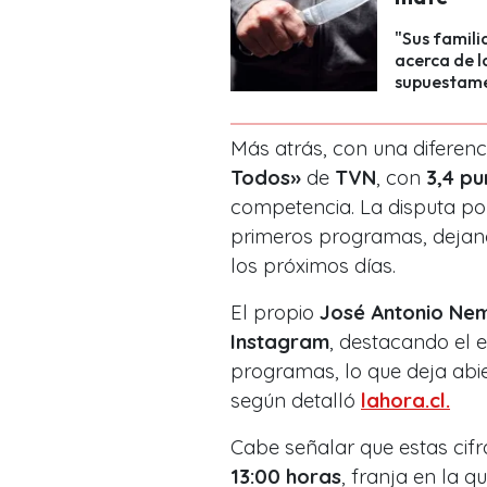
"Sus famili
acerca de l
supuestame
Más atrás, con una diferenc
Todos»
de
TVN
, con
3,4 pu
competencia. La disputa por 
primeros programas, dejand
los próximos días.
El propio
José Antonio Ne
Instagram
, destacando el 
programas, lo que deja abie
según detalló
lahora.cl.
Cabe señalar que estas cifr
13:00 horas
, franja en la q