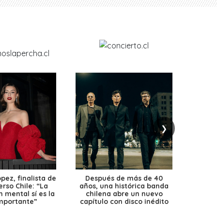
❯
ez, finalista de
Después de más de 40
Ante 
erso Chile: “La
años, una histórica banda
petr
 mental sí es la
chilena abre un nuevo
precio
mportante”
capítulo con disco inédito