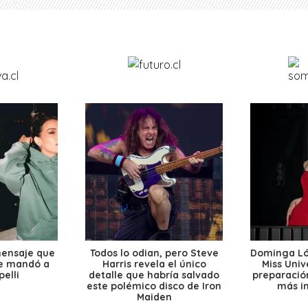
mensaje que
Todos lo odian, pero Steve
Dominga Lóp
le mandó a
Harris revela el único
Miss Univ
elli
detalle que habría salvado
preparación
este polémico disco de Iron
más i
Maiden