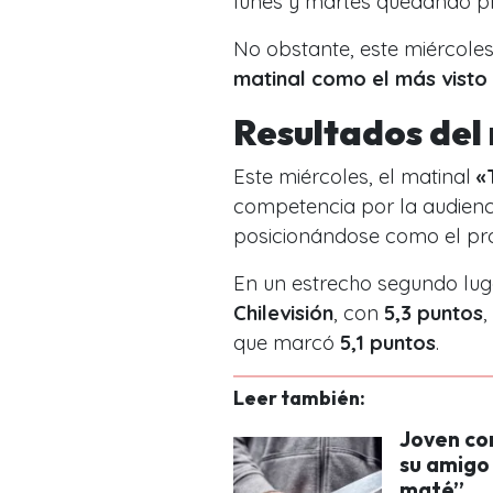
lunes y martes quedando p
No obstante, este miércole
matinal como el más visto 
Resultados del
Este miércoles, el matinal
«
competencia por la audien
posicionándose como el pro
En un estrecho segundo lu
Chilevisión
, con
5,3 puntos
,
que marcó
5,1 puntos
.
Leer también:
Joven co
su amigo
maté”