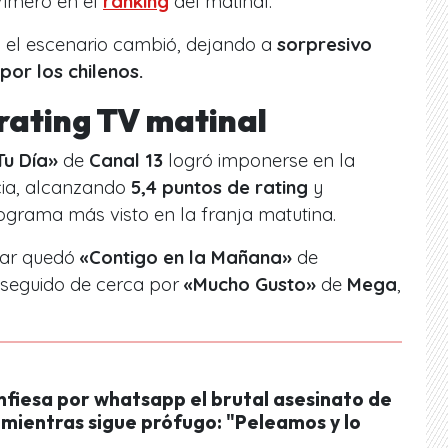
rimero en el
ranking
del matinal.
s el escenario cambió, dejando a
sorpresivo
por los chilenos.
 rating TV matinal
Tu Día»
de
Canal 13
logró imponerse en la
cia, alcanzando
5,4 puntos de rating
y
grama más visto en la franja matutina.
gar quedó
«Contigo en la Mañana»
de
 seguido de cerca por
«Mucho Gusto»
de
Mega
,
nfiesa por whatsapp el brutal asesinato de
 mientras sigue prófugo: "Peleamos y lo