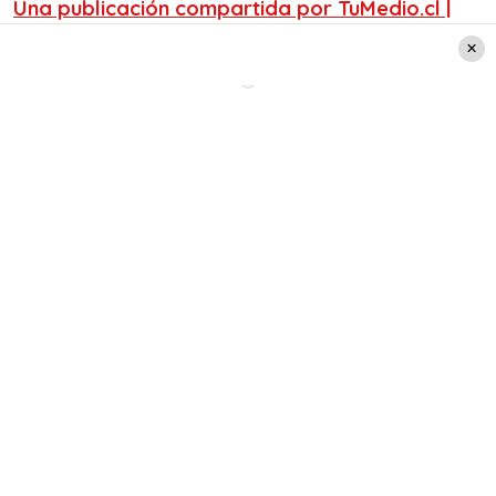
Una publicación compartida por TuMedio.cl |
Revista Digital (@tumedio)