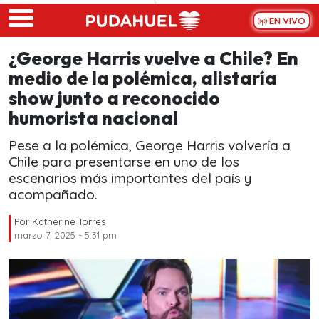
Skip to main content
EN VIVO
¿George Harris vuelve a Chile? En
medio de la polémica, alistaría
show junto a reconocido
humorista nacional
Pese a la polémica, George Harris volvería a
Chile para presentarse en uno de los
escenarios más importantes del país y
acompañado.
Por
Katherine Torres
marzo 7, 2025 - 5:31 pm