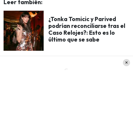
Leer también:
¿Tonka Tomicic y Parived
podrían reconciliarse tras el
Caso Relojes?: Esto es lo
último que se sabe
Y, si bien la real figura del veterano animador de
84 años estuvo ahí, el holograma de don Francis
dijo algunas palabras.
«Hola amigos y amigas, soy Mario
Kreutzberger, aunque muchos de ustedes me
conocen como Don Francisco. Es un honor
darles la bienvenida a este ‘Estudio Gigante’. En
este mismo lugar comenzó mi sueño cuando