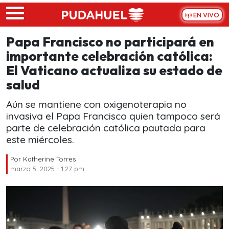
Skip to main content
EN VIVO
Papa Francisco no participará en
importante celebración católica:
El Vaticano actualiza su estado de
salud
Aún se mantiene con oxigenoterapia no
invasiva el Papa Francisco quien tampoco será
parte de celebración católica pautada para
este miércoles.
Por
Katherine Torres
marzo 5, 2025 - 1:27 pm