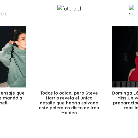
mensaje que
Todos lo odian, pero Steve
Dominga Lóp
le mandó a
Harris revela el único
Miss Univ
elli
detalle que habría salvado
preparación
este polémico disco de Iron
más i
Maiden