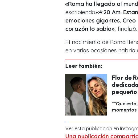
«Roma ha llegado al mundo
escribiendo.
«4:20 Am. Esta
emociones gigantes. Creo 
corazón lo sabía»
, finalizó.
El nacimiento de Roma llenó
en varias ocasiones habrí
Leer también:
Flor de 
dedicada
pequeño 
""Que esta 
momentos di
Ver esta publicación en Instag
Una publicación comparti