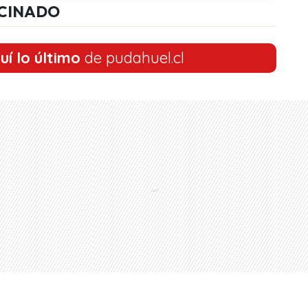
CINADO
uí lo último
de pudahuel.cl