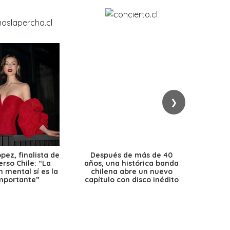
❯
ez, finalista de
Después de más de 40
Ante 
erso Chile: “La
años, una histórica banda
petr
 mental sí es la
chilena abre un nuevo
precio
mportante”
capítulo con disco inédito