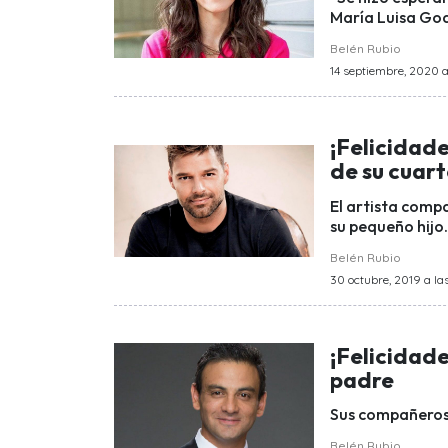
María Luisa God
Belén Rubio
14 septiembre, 2020 a
¡Felicidade
de su cuart
El artista compa
su pequeño hijo.
Belén Rubio
30 octubre, 2019 a las
¡Felicidad
padre
Sus compañeros d
Belén Rubio