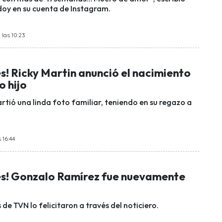
oy en su cuenta de Instagram.
 las 10:23
s! Ricky Martin anunció el nacimiento
o hijo
rtió una linda foto familiar, teniendo en su regazo a
 16:44
es! Gonzalo Ramírez fue nuevamente
e TVN lo felicitaron a través del noticiero.