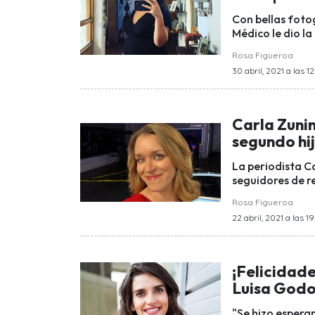
Con bellas fotog
Médico le dio la
Rosa Figueroa
30 abril, 2021 a las 12
Carla Zunin
segundo hij
La periodista C
seguidores de r
Rosa Figueroa
22 abril, 2021 a las 19
¡Felicidade
Luisa God
"Se hizo espera