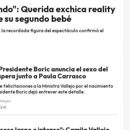
do": Querida exchica reality
e su segundo bebé
, la recordada figura del espectáculo confirmó el
 Presidente Boric anuncia el sexo del
spera junto a Paula Carrasco
 felicitaciones a la Ministra Vallejo por el nacimiento
residente Boric dejó entrever este detalle.
 Sayes
12:47
ceso largo e intenso": Camila Vallejo