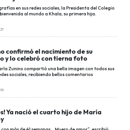
rafías en sus redes sociales, la Presidenta del Colegio
 bienvenida al mundo a Khala, su primera hija.
:21
o confirmó el nacimiento de su
o y lo celebró con tierna foto
arla Zunino compartió una bella imagen con todos sus
edes sociales, recibiendo bellos comentarios
:10
s! Ya nació el cuarto hijo de María
oy
r con más de 41 semanas… Muero de amor", escribió