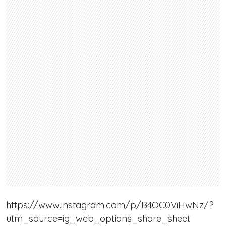
https://www.instagram.com/p/B4OC0ViHwNz/?
utm_source=ig_web_options_share_sheet