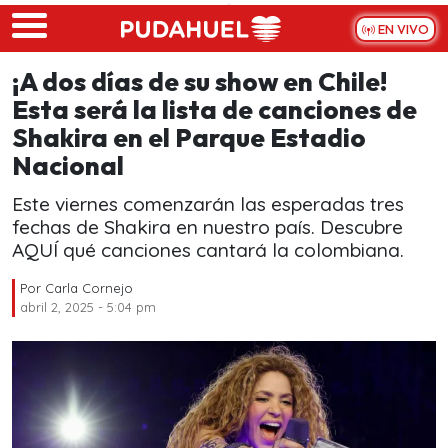
Skip to main content
EN VIVO
¡A dos días de su show en Chile!
Esta será la lista de canciones de
Shakira en el Parque Estadio
Nacional
Este viernes comenzarán las esperadas tres
fechas de Shakira en nuestro país. Descubre
AQUÍ qué canciones cantará la colombiana.
Por
Carla Cornejo
abril 2, 2025 - 5:04 pm