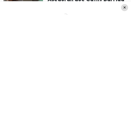
está escribiendo su
autobiografía desde la
cárcel
Setlist «Las Mujeres Ya No Lloran»
Tour
A continuación, revisa la lista de canciones que
cantará Shakira este 4,5 y 7 de abril en el Parque
Estadio Nacional.