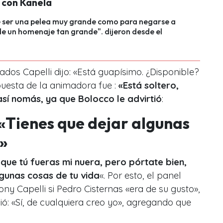
n con Kanela
e ser una pelea muy grande como para negarse a
de un homenaje tan grande". dijeron desde el
"
ados Capelli dijo: «Está guapísimo. ¿Disponible?
uesta de la animadora fue :
«Está soltero,
así nomás, ya que Bolocco le advirtió
:
«Tienes que dejar algunas
a»
que tú fueras mi nuera, pero pórtate bien,
lgunas cosas de tu vida
«. Por esto, el panel
y Capelli si Pedro Cisternas «era de su gusto»,
dió: «Sí, de cualquiera creo yo», agregando que