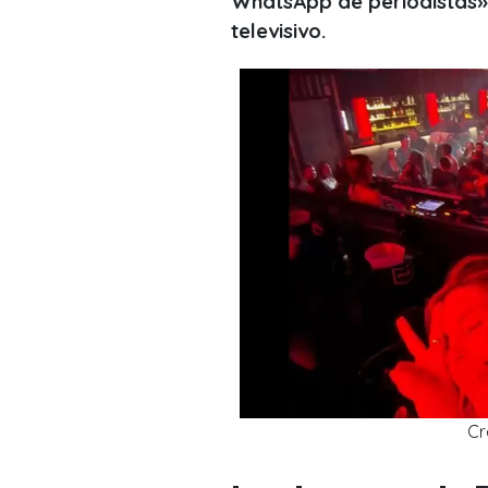
WhatsApp de periodistas», 
televisivo.
Cr