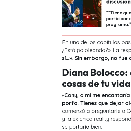
discusió
""Tiene qu
participar 
programa.
En uno de los capítulos pas
¿Está pololeando?». La resp
sí…». Sin embargo, no fue 
Diana Bolocco: 
cosas de tu vid
«
Cony, a mí me encantaría 
porfa. Tienes que dejar a
comenzó a preguntarle a Con
y la ex chica reality respon
se portaría bien.