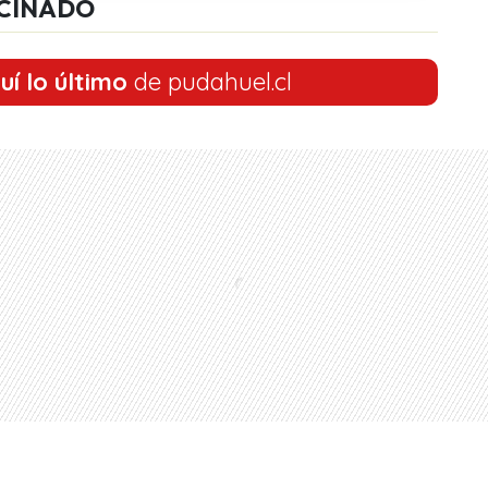
CINADO
uí lo último
de pudahuel.cl