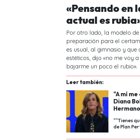
«Pensando en l
actual es rubia
Por otro lado, la modelo d
preparación para el certam
es usual, al gimnasio y que 
estéticos, dijo «no me voy a
bajarme un poco el rubio».
Leer también:
"A mí me 
Diana Bol
Herman
""Tienes qu
de Plan Perf