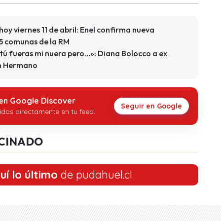
hoy viernes 11 de abril: Enel confirma nueva
n 5 comunas de la RM
tú fueras mi nuera pero…»: Diana Bolocco a ex
an Hermano
 en Google Discover
Seguir en Google
idos directamente en tu feed.
CINADO
uí lo último
de pudahuel.cl