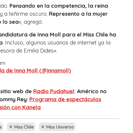
ido.
Pensando en la competencia, la reina
y a teñirme oscuro.
Represento a la mujer
 lo sea
«, agregó.
andidatura de Inna Moll para el Miss Chile ha
a
. Incluso, algunos usuarios de internet ya la
esora de Emilia Dides».
ram
a de Inna Moll (@innamoll)
 sitio web de
Radio Pudahuel
: Américo no
 Tommy Rey:
Programa de espectáculos
sión con Kanela
s
Miss Chile
Miss Universo