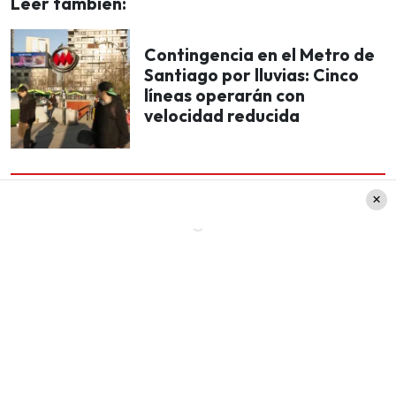
Leer también:
Contingencia en el Metro de
Santiago por lluvias: Cinco
líneas operarán con
velocidad reducida
“Se automedicó para lidiar con el trauma y la
vergüenza que albergaba (…) Repitió
repetidamente que lo superaría sola»,
explicaron sus seres queridos.