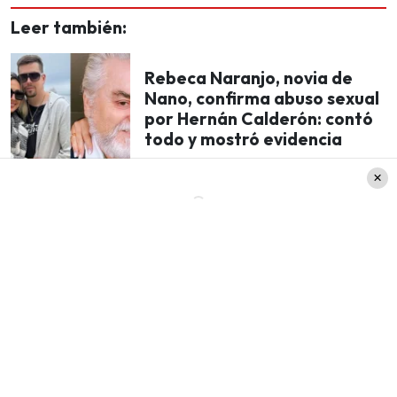
Leer también:
Rebeca Naranjo, novia de
Nano, confirma abuso sexual
por Hernán Calderón: contó
todo y mostró evidencia
En ese entonces,
Nano se encontraba recluido
en la cárcel de Santiago 1.
Mientras estaba
privado de libertad, su padre y su entorno
habrían intentado presionarlos
para que se
retractaran de sus acusaciones
, según detalló
La Cuarta.