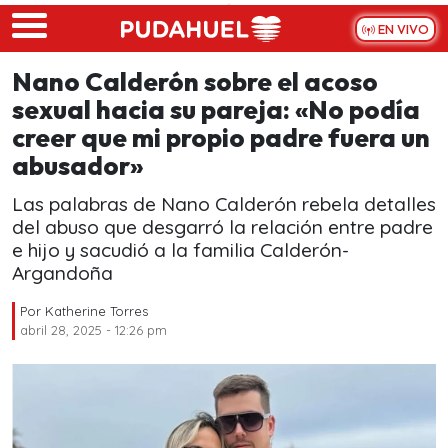
Skip to main content
EN VIVO
Nano Calderón sobre el acoso
sexual hacia su pareja: «No podía
creer que mi propio padre fuera un
abusador»
Las palabras de Nano Calderón rebela detalles
del abuso que desgarró la relación entre padre
e hijo y sacudió a la familia Calderón-
Argandoña
Por
Katherine Torres
abril 28, 2025 - 12:26 pm