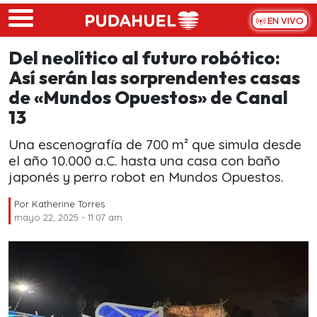
Skip to main content
EN VIVO
Del neolítico al futuro robótico:
Así serán las sorprendentes casas
de «Mundos Opuestos» de Canal
13
Una escenografía de 700 m² que simula desde
el año 10.000 a.C. hasta una casa con baño
japonés y perro robot en Mundos Opuestos.
Por
Katherine Torres
mayo 22, 2025 - 11:07 am