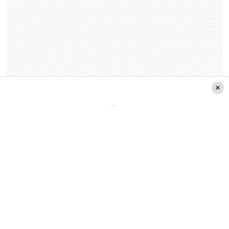
¿Qué otras medidas contempla el
acuerdo?
Además del aumento del subsidio, el proyecto de
ley incluye un alza inmediata del
sueldo mínimo a
$529.000
, con una nueva actualización
proyectada para
enero de 2026
, que lo llevaría a
$539.000
.