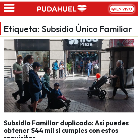
Skip to main content
EN VIVO
Etiqueta:
Subsidio Único Familiar
Subsidio Familiar duplicado: Así puedes
obtener $44 mil si cumples con estos
requisitos