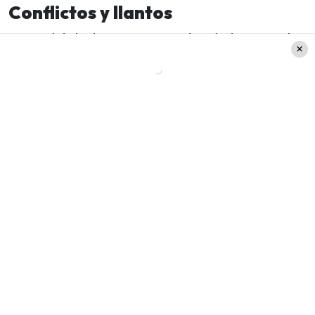
Conflictos y llantos
Antes del duelo, Princeso rechazó el apoyo de
Roon con duras palabras
, acusándolo de
nominarlo siendo consciente de su lesión
durante
el reality del Canal 13.