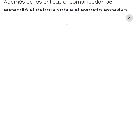
Además de las críticas al comunicador,
se
encendió el debate sobre el espacio excesivo
que los matinales
dedican a este tipo de
coberturas.