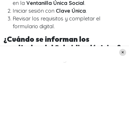
en la
Ventanilla Única Social
.
Iniciar sesión con
Clave Única
.
Revisar los requisitos y completar el
formulario digital.
¿Cuándo se informan los
resultados del Subsidio eléctrico?
Los resultados se enviarán por
correo
electrónico
y también estarán disponibles en el
sitio del subsidio y en
Ventanilla Única Social
.
Leer también:
"Tuve dos cánceres,
depresión… y nadie me
llamó": Icónico rostro de
noticias rompe el silencio
tras 10 años de olvido