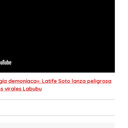
gía demoníaca»: Latife Soto lanza peligrosa
s virales Labubu