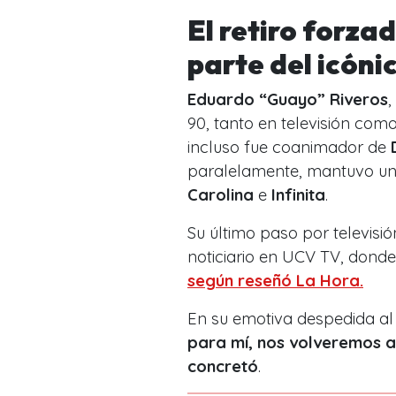
El retiro forzad
parte del icóni
Eduardo “Guayo” Riveros
,
90, tanto en televisión como
incluso fue coanimador de
paralelamente, mantuvo un
Carolina
e
Infinita
.
Su último paso por televisi
noticiario en UCV TV, dond
según reseñó La Hora.
En su emotiva despedida al a
para mí, nos volveremos a
concretó
.