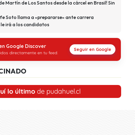
e Martín de Los Santos desde la cárcel en Brasil! Sin
ife Soto llama a «prepararse» ante carrera
le irá a los candidatos
 en Google Discover
Seguir en Google
idos directamente en tu feed.
CINADO
uí lo último
de pudahuel.cl