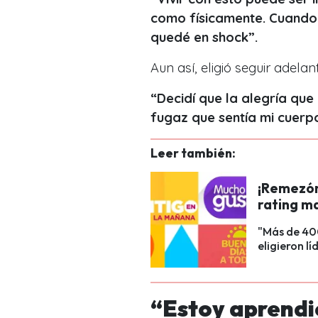
como físicamente. Cuando
quedé en shock”.
Aun así, eligió seguir adelan
“Decidí que la alegría que
fugaz que sentía mi cuerp
Leer también:
¡Remezón
rating ma
"Más de 400
eligieron lí
“Estoy aprendi