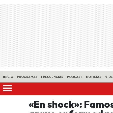
Skip to main content
INICIO
PROGRAMAS
FRECUENCIAS
PODCAST
NOTICIAS
VID
«En shock»: Famo