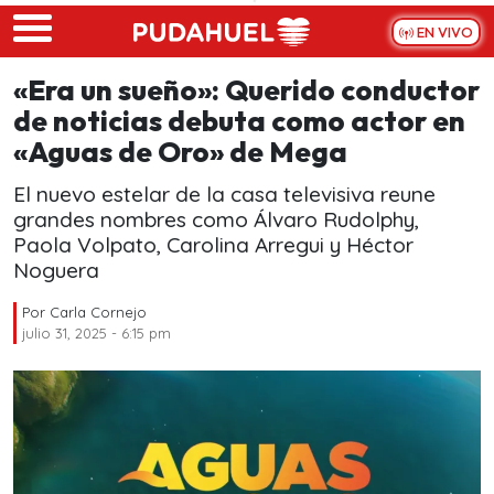
Skip to main content
EN VIVO
«Era un sueño»: Querido conductor
de noticias debuta como actor en
«Aguas de Oro» de Mega
El nuevo estelar de la casa televisiva reune
grandes nombres como Álvaro Rudolphy,
Paola Volpato, Carolina Arregui y Héctor
Noguera
Por
Carla Cornejo
julio 31, 2025 - 6:15 pm