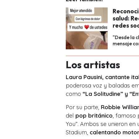
Reconocid
salud: Re
redes soc
"Desde la c
mensaje con
Los artistas
Laura Pausini, cantante ita
poderosa voz y baladas emo
como
“La Solitudine” y “En
Por su parte,
Robbie Willia
del
pop británico
, famoso 
You”. Ambos se unieron en u
Stadium,
calentando motore