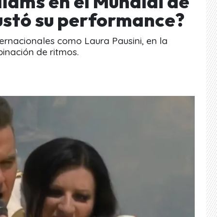
liams en el Mundial de
gustó su performance?
nternacionales como Laura Pausini, en la
binación de ritmos.