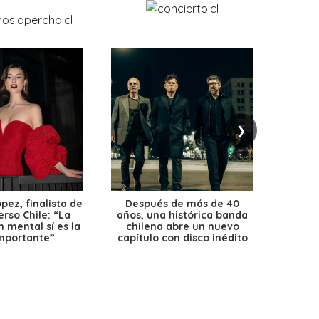
❯
ez, finalista de
Después de más de 40
Ante 
erso Chile: “La
años, una histórica banda
petr
 mental sí es la
chilena abre un nuevo
precio
mportante”
capítulo con disco inédito