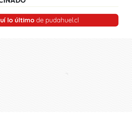
CINADO
uí lo último
de pudahuel.cl