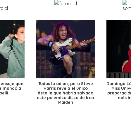
mensaje que
Todos lo odian, pero Steve
Dominga Lóp
le mandó a
Harris revela el único
Miss Univ
elli
detalle que habría salvado
preparación
este polémico disco de Iron
más i
Maiden