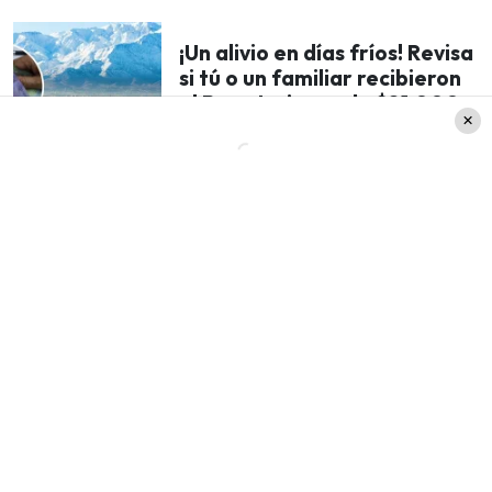
¡Un alivio en días fríos! Revisa
si tú o un familiar recibieron
el Bono Invierno de $81.000:
Aquí te explicamos cómo
La producción aún
no revela detalles de la
trama ni los personajes
, pero ya se dio inicio a la
lectura de guiones.