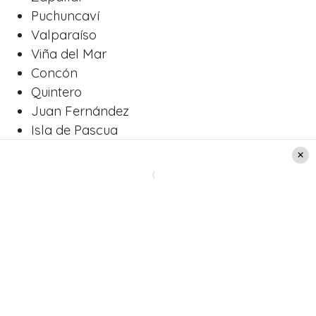
Puchuncaví
Valparaíso
Viña del Mar
Concón
Quintero
Juan Fernández
Isla de Pascua
San Antonio
Algarrobo
Cartagena
El Quisco
El Tabo
Santo Domingo
Región de O’Higgins
Pichilemu